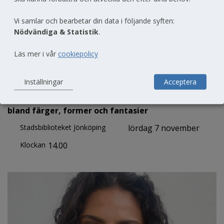
Vi samlar och bearbetar din data i följande syften:
Nödvändiga & Statistik
.
Läs mer i vår
cookiepolicy
Miramos
Inställningar
Acceptera
En magisk och lekfull resa utanför tiden -
bland färger, former och fantasier
Stadsbiblioteket Jönköping
lördag 7 november
Klockan
14.00