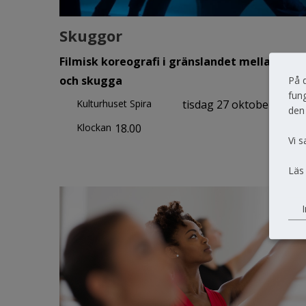
Skuggor
Filmisk koreografi i gränslandet mellan ljus
och skugga
På 
fung
Kulturhuset Spira
tisdag 27 oktober
den
Klockan
18.00
Vi s
Läs
I