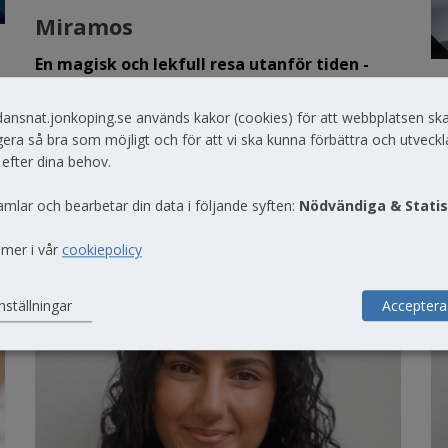
Miramos
En magisk och lekfull resa utanför tiden -
H
bland färger, former och fantasier
dansnat.jonkoping.se används kakor (cookies) för att webbplatsen sk
E
Stadsbiblioteket Jönköping
era så bra som möjligt och för att vi ska kunna förbättra och utveckl
sa
lördag 7 november
Klockan
14.00
 efter dina behov.
amlar och bearbetar din data i följande syften:
Nödvändiga & Statis
 mer i vår
cookiepolicy
nställningar
Acceptera