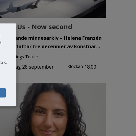
ere - Us - Now second
a
tt dansande minnesarkiv – Helena Franzén
a
mmanfattar tre decennier av konstnär...
Jönköpings Teater
tik
.
måndag 28 september
Klockan
18.00