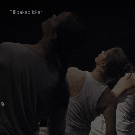
g
Tillbakablickar
ng 